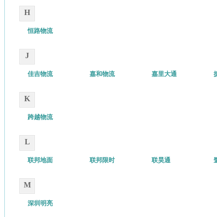
H
恒路物流
J
佳吉物流
嘉和物流
嘉里大通
K
跨越物流
L
联邦地面
联邦限时
联昊通
M
深圳明亮