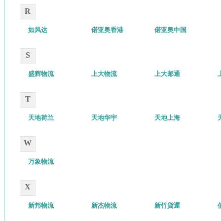
R
如风达
偌亚奥香港
偌亚奥中国
S
盛辉物流
上大物流
上大邮通
T
天地荷兰
天地华宇
天地上海
W
万象物流
X
新邦物流
新杰物流
新竹貨運