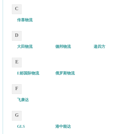
C
传喜物流
D
大田物流
德邦物流
递四方
E
E邮国际物流
俄罗斯物流
F
飞康达
G
GLS
港中能达