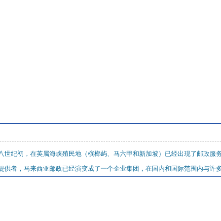
八世纪初，在英属海峡殖民地（槟榔屿、马六甲和新加坡）已经出现了邮政服
提供者，马来西亚邮政已经演变成了一个企业集团，在国内和国际范围内与许