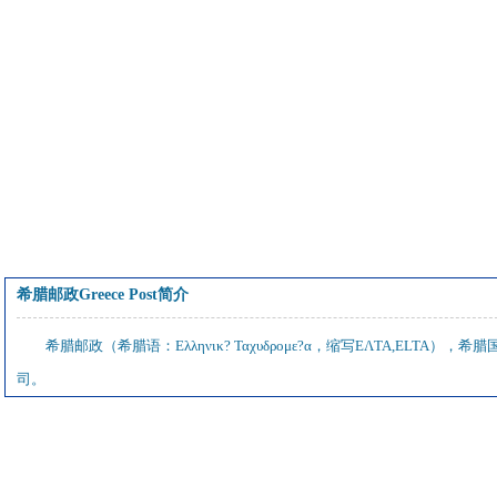
希腊邮政Greece Post简介
希腊邮政（希腊语：Ελληνικ? Ταχυδρομε?α，缩写EΛTA,EL
司。