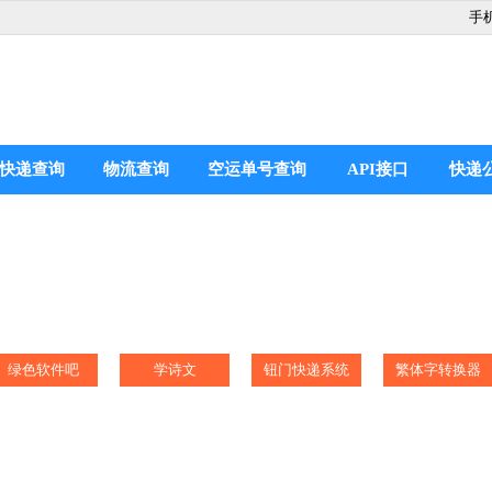
手
快递查询
物流查询
空运单号查询
API接口
快递
绿色软件吧
学诗文
钮门快递系统
繁体字转换器